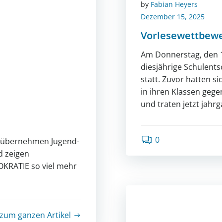
by
Fabian Heyers
Dezember 15, 2025
Vorlesewettbew
Am Donnerstag, den 11
diesjährige Schulent
statt. Zuvor hatten s
in ihren Klassen geg
und traten jetzt jahr
0
rs übernehmen Jugend-
d zeigen
OKRATIE so viel mehr
zum ganzen Artikel