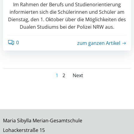
Im Rahmen der Berufs und Studienorientierung
informierten sich die Schülerinnen und Schüler am
Dienstag, den 1. Oktober über die Möglichkeiten des
Dualen Studiums bei der Polizei NRW aus.
0
zum ganzen Artikel
Posts
Posts
Page
Page
1
2
Next
navigation
navigation
Maria Sibylla Merian-Gesamtschule
Lohackerstraße 15