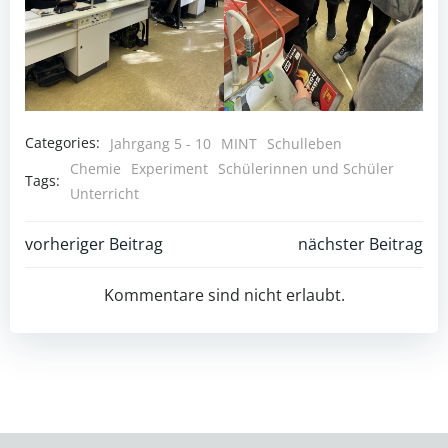
Categories:
Jahrgang 5 - 10
MINT
Schulleben
Chemie
Experiment
Schülerinnen und Schüler
Tags:
Unterricht
Post
Post
vorheriger Beitrag
nächster Beitrag
navigation
navigation
Kommentare sind nicht erlaubt.