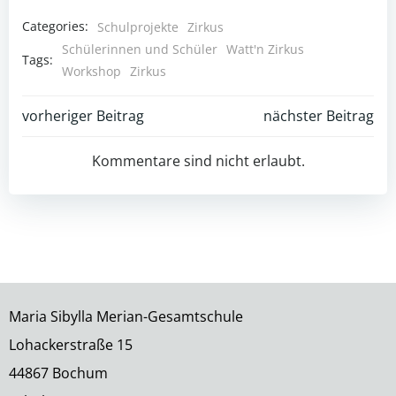
Categories:
Schulprojekte
Zirkus
Schülerinnen und Schüler
Watt'n Zirkus
Tags:
Workshop
Zirkus
Post
Post
vorheriger Beitrag
nächster Beitrag
navigation
navigation
Kommentare sind nicht erlaubt.
Maria Sibylla Merian-Gesamtschule
Lohackerstraße 15
44867 Bochum