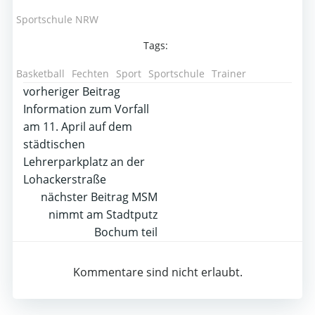
Sportschule NRW
Tags:
Basketball
Fechten
Sport
Sportschule
Trainer
Post
vorheriger Beitrag
Information zum Vorfall
navigation
am 11. April auf dem
städtischen
Lehrerparkplatz an der
Lohackerstraße
Post
nächster Beitrag
MSM
nimmt am Stadtputz
navigation
Bochum teil
Kommentare sind nicht erlaubt.