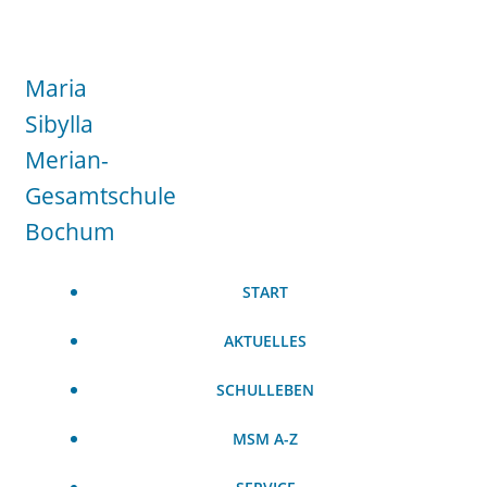
Zum
Inhalt
springen
Maria
Sibylla
Merian-
Gesamtschule
Bochum
START
AKTUELLES
SCHULLEBEN
MSM A-Z