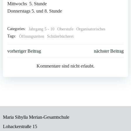
Mittwochs 5. Stunde
Donnerstags 5. und 8. Stunde
Categories:
Jahrgang 5 - 10
Oberstufe
Organisatorisches
Tags:
Öffnungszeiten
Schülerbücherei
Post
Post
vorheriger Beitrag
nächster Beitrag
navigation
navigation
Kommentare sind nicht erlaubt.
Maria Sibylla Merian-Gesamtschule
Lohackerstraße 15