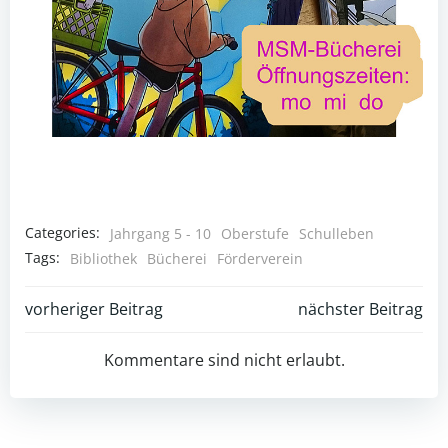
Categories:
Jahrgang 5 - 10
Oberstufe
Schulleben
Tags:
Bibliothek
Bücherei
Förderverein
Post
Post
vorheriger Beitrag
nächster Beitrag
navigation
navigation
Kommentare sind nicht erlaubt.