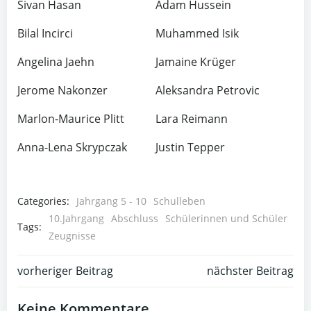
Sivan Hasan
Adam Hussein
Bilal Incirci
Muhammed Isik
Angelina Jaehn
Jamaine Krüger
Jerome Nakonzer
Aleksandra Petrovic
Marlon-Maurice Plitt
Lara Reimann
Anna-Lena Skrypczak
Justin Tepper
Categories:
Jahrgang 5 - 10
Schulleben
10.Jahrgang
Abschluss
Schülerinnen und Schüler
Tags:
Zeugnisse
Post
Post
vorheriger Beitrag
nächster Beitrag
navigation
navigation
Keine Kommentare