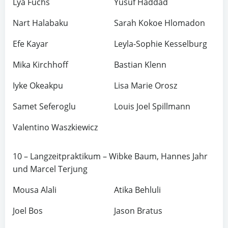
Lya Fuchs
Yusuf Haddad
Nart Halabaku
Sarah Kokoe Hlomadon
Efe Kayar
Leyla-Sophie Kesselburg
Mika Kirchhoff
Bastian Klenn
Iyke Okeakpu
Lisa Marie Orosz
Samet Seferoglu
Louis Joel Spillmann
Valentino Waszkiewicz
10 – Langzeitpraktikum – Wibke Baum, Hannes Jahr
und Marcel Terjung
Mousa Alali
Atika Behluli
Joel Bos
Jason Bratus