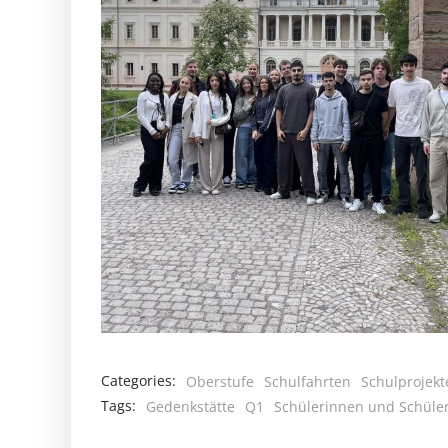
Categories:
Oberstufe
Schulfahrten
Schulprojekt
Tags:
Gedenkstätte
Q1
Schülerinnen und Schüle