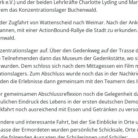
k e.V.) und der beiden Lehrkräfte Charlotte Lyding und Mar
rem das Konzentrationslager Buchenwald.
er Zugfahrt von Wattenscheid nach Weimar. Nach der Anku
nnen, mit einer ActionBound-Rallye die Stadt zu erkunde
nwald.
entrationslager auf. Über den Gedenkweg auf der Trasse
ie Teilnehmenden dann das Museum der Gedenkstätte, wo sie
 wurden. Dem schloss sich nach dem Mittagessen ein Film m
tionslagers. Zum Abschluss wurde noch das in der Nachkrie
en die Erlebnisse dann gemeinsam mit den Teamern des IBB
r gemeinsamen Abschlussreflexion noch die Gelegenheit d
ulichen Eindruck des Lebens in der ersten deutschen Demok
ckfahrt noch ausreichend mit Essen und Getränken zu vers
ondere und interessante Fahrt, bei der Sie Einblicke in Ort
masse der Ermordeten wurden persönliche Schicksale, Orte
 die folgenden Aussagen der Schülerinnen und Schüler: